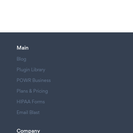
Main
Blog
Plugin Library
POWR Business
Plans & Pricing
HIPAA Forms
Email Blast
Company