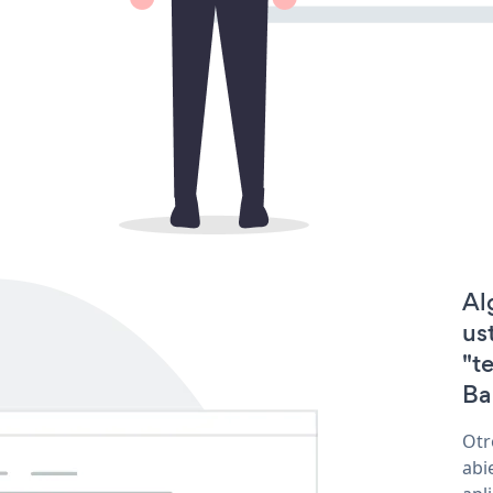
Al
us
"t
Ba
Otr
abi