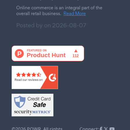
Online commerce is an integral part of the
overall retail business.
Read More
Posted by on
2026-08-07
©2026 POWR. All rights
Connect: