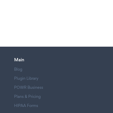
Main
Blog
Plugin Library
POWR Business
Plans & Pricing
HIPAA Forms