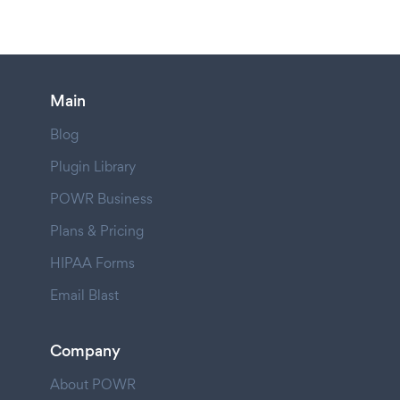
Main
Blog
Plugin Library
POWR Business
Plans & Pricing
HIPAA Forms
Email Blast
Company
About POWR