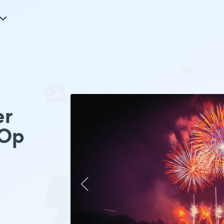
er
 Op