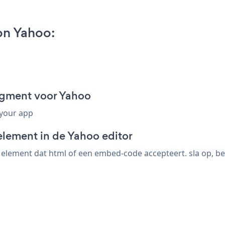
on Yahoo:
agment voor Yahoo
 your app
element in de Yahoo editor
lement dat html of een embed-code accepteert. sla op, bek