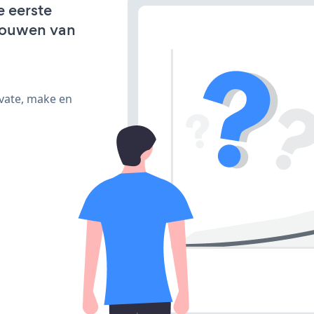
e eerste
bouwen van
ivate, make en