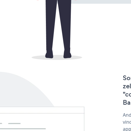
So
ze
"c
Ba
And
vin
app