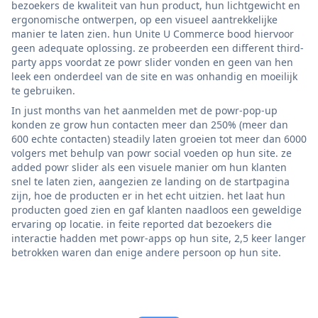
bezoekers de kwaliteit van hun product, hun lichtgewicht en
ergonomische ontwerpen, op een visueel aantrekkelijke
manier te laten zien. hun Unite U Commerce bood hiervoor
geen adequate oplossing. ze probeerden een different third-
party apps voordat ze powr slider vonden en geen van hen
leek een onderdeel van de site en was onhandig en moeilijk
te gebruiken.
In just months van het aanmelden met de powr-pop-up
konden ze grow hun contacten meer dan 250% (meer dan
600 echte contacten) steadily laten groeien tot meer dan 6000
volgers met behulp van powr social voeden op hun site. ze
added powr slider als een visuele manier om hun klanten
snel te laten zien, aangezien ze landing on de startpagina
zijn, hoe de producten er in het echt uitzien. het laat hun
producten goed zien en gaf klanten naadloos een geweldige
ervaring op locatie. in feite reported dat bezoekers die
interactie hadden met powr-apps op hun site, 2,5 keer langer
betrokken waren dan enige andere persoon op hun site.