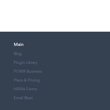
Main
Blog
Plugin Library
POWR Business
Plans & Pricing
HIPAA Forms
Email Blast