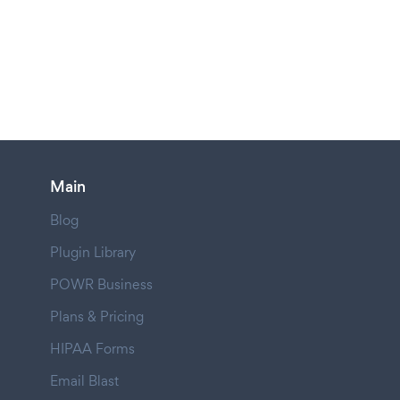
Main
Blog
Plugin Library
POWR Business
Plans & Pricing
HIPAA Forms
Email Blast