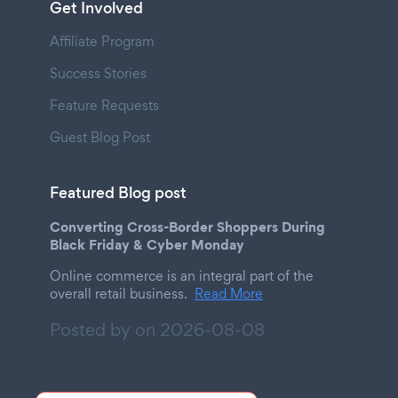
Get Involved
Affiliate Program
Success Stories
Feature Requests
Guest Blog Post
Featured Blog post
Converting Cross-Border Shoppers During
Black Friday & Cyber Monday
Online commerce is an integral part of the
overall retail business.
Read More
Posted by on
2026-08-08