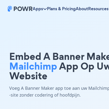
Apps
Plans & Pricing
About
Resources
Embed A Banner Mak
Mailchimp
App Op U
Website
Voeg A Banner Maker app toe aan uw Mailchim
-site zonder codering of hoofdpijn.