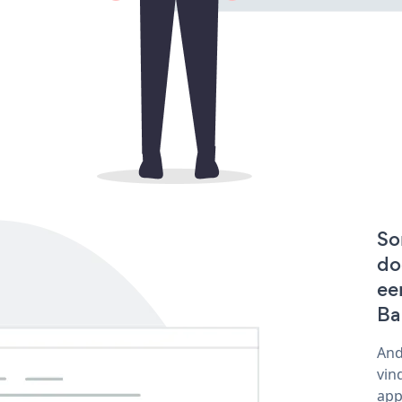
So
do
ee
Ba
And
vin
app