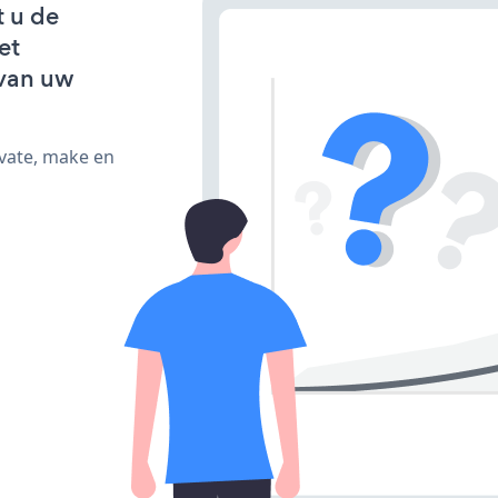
t u de
et
van uw
ivate, make en