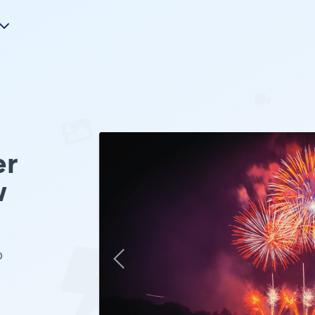
er
w
p