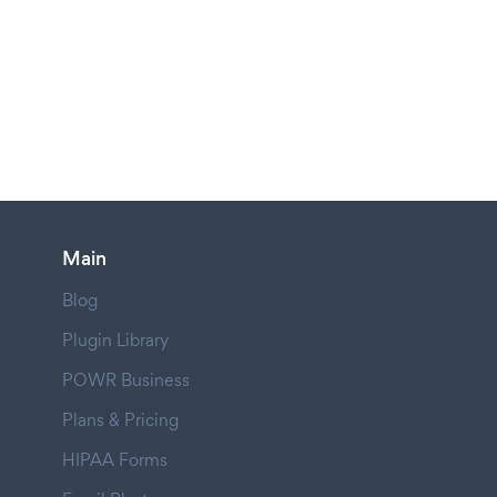
Main
Blog
Plugin Library
POWR Business
Plans & Pricing
HIPAA Forms