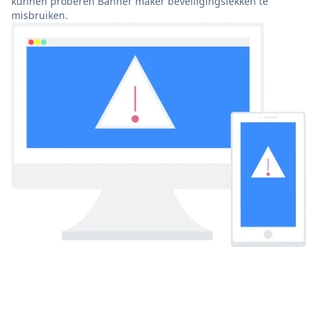
kunnen proberen Banner maker beveiligingslekken te
misbruiken.