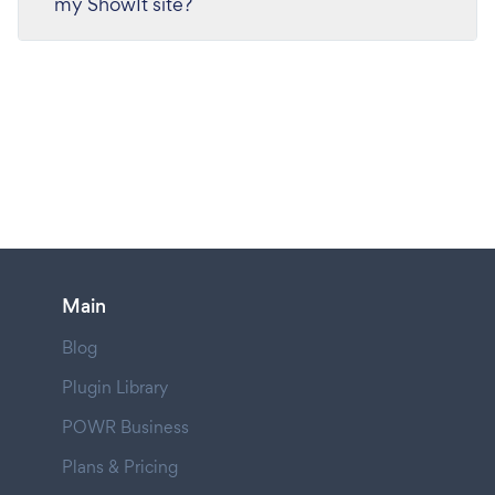
my ShowIt site?
Main
Blog
Plugin Library
POWR Business
Plans & Pricing