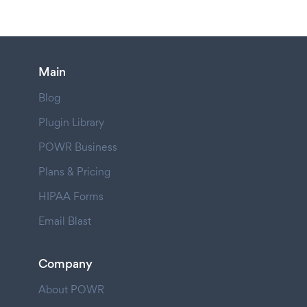
Main
Blog
Plugin Library
POWR Business
Plans & Pricing
HIPAA Forms
Email Blast
Company
About POWR