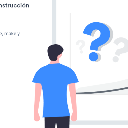
onstrucción
te, make y