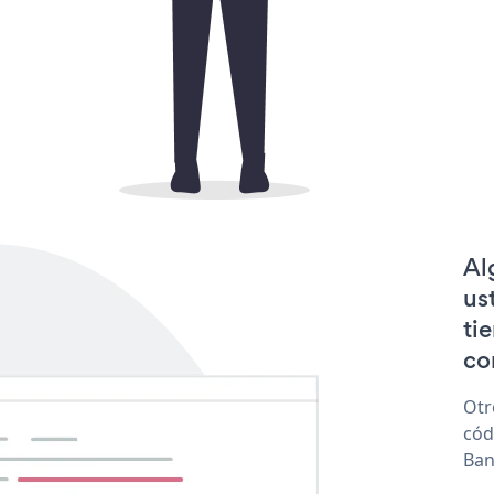
Al
us
ti
co
Otr
cód
Ban