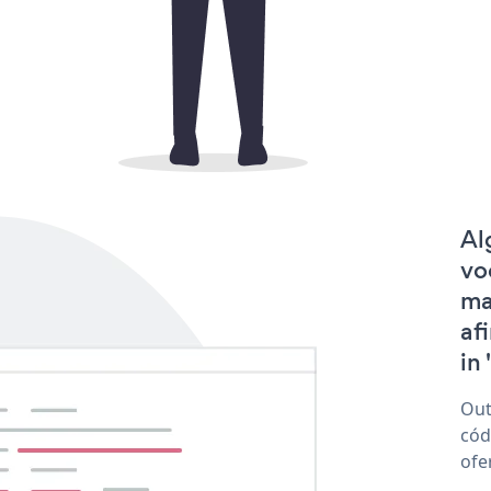
Al
vo
ma
af
in 
Out
cód
ofe