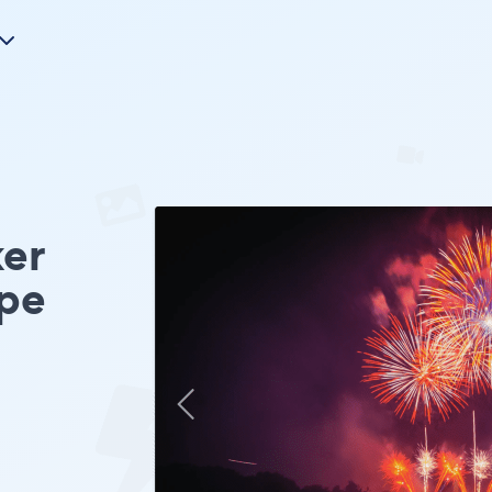
er
pe