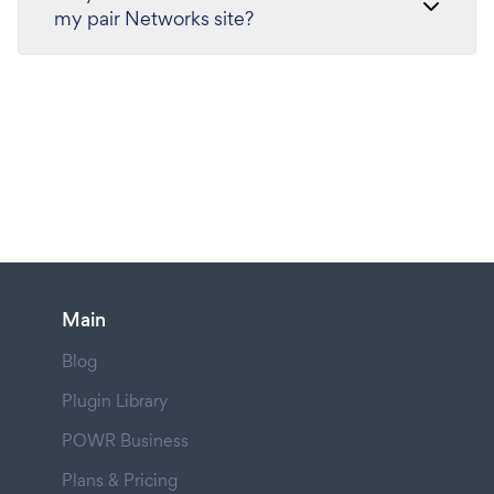
my pair Networks site?
Main
Blog
Plugin Library
POWR Business
Plans & Pricing