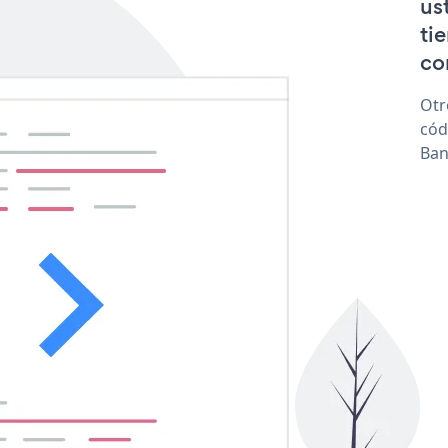
us
ti
co
Otr
cód
Ban