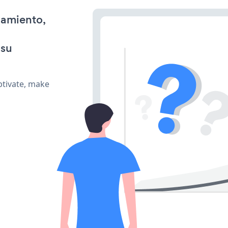
namiento,
 su
ptivate, make