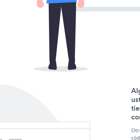
Al
us
ti
co
Otr
cód