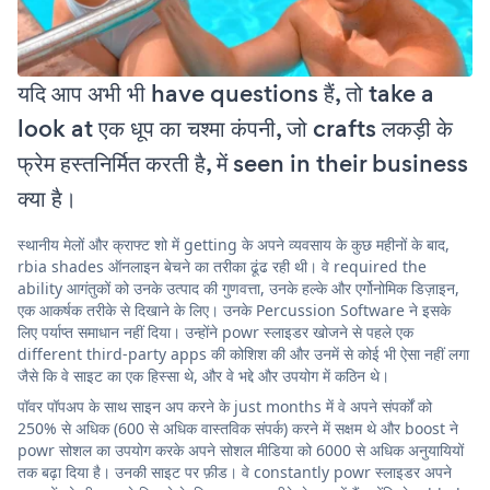
यदि आप अभी भी have questions हैं, तो take a
look at एक धूप का चश्मा कंपनी, जो crafts लकड़ी के
फ्रेम हस्तनिर्मित करती है, में seen in their business
क्या है।
स्थानीय मेलों और क्राफ्ट शो में getting के अपने व्यवसाय के कुछ महीनों के बाद,
rbia shades ऑनलाइन बेचने का तरीका ढूंढ रही थी। वे required the
ability आगंतुकों को उनके उत्पाद की गुणवत्ता, उनके हल्के और एर्गोनोमिक डिज़ाइन,
एक आकर्षक तरीके से दिखाने के लिए। उनके Percussion Software ने इसके
लिए पर्याप्त समाधान नहीं दिया। उन्होंने powr स्लाइडर खोजने से पहले एक
different third-party apps की कोशिश की और उनमें से कोई भी ऐसा नहीं लगा
जैसे कि वे साइट का एक हिस्सा थे, और वे भद्दे और उपयोग में कठिन थे।
पॉवर पॉपअप के साथ साइन अप करने के just months में वे अपने संपर्कों को
250% से अधिक (600 से अधिक वास्तविक संपर्क) करने में सक्षम थे और boost ने
powr सोशल का उपयोग करके अपने सोशल मीडिया को 6000 से अधिक अनुयायियों
तक बढ़ा दिया है। उनकी साइट पर फ़ीड। वे constantly powr स्लाइडर अपने