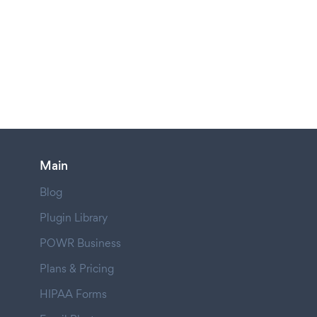
Main
Blog
Plugin Library
POWR Business
Plans & Pricing
HIPAA Forms