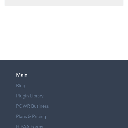
Main
Blog
Plugin Library
POWR Business
Plans & Pricing
HIPAA Forms