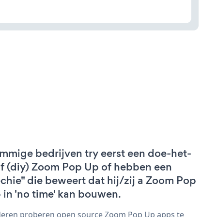
mmige bedrijven try eerst een doe-het-
lf (diy) Zoom Pop Up of hebben een
echie" die beweert dat hij/zij a Zoom Pop
 in 'no time' kan bouwen.
eren proberen open source Zoom Pop Up apps te