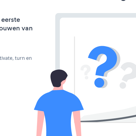
 eerste
bouwen van
ivate, turn en