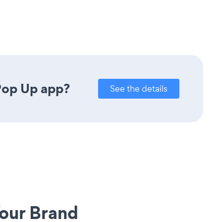
Pop Up app?
See the details
our Brand