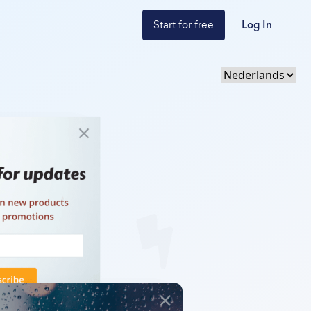
Start for free
Log In