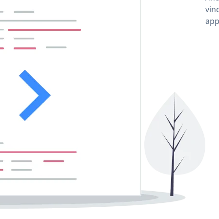
vin
app