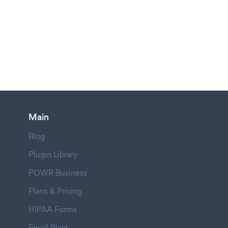
Main
Blog
Plugin Library
POWR Business
Plans & Pricing
HIPAA Forms
Email Blast