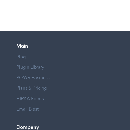
Main
Blog
Plugin Library
POWR Business
Plans & Pricing
HIPAA Forms
Email Blast
Company