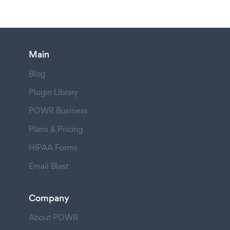
Main
Blog
Plugin Library
POWR Business
Plans & Pricing
HIPAA Forms
Email Blast
Company
About POWR