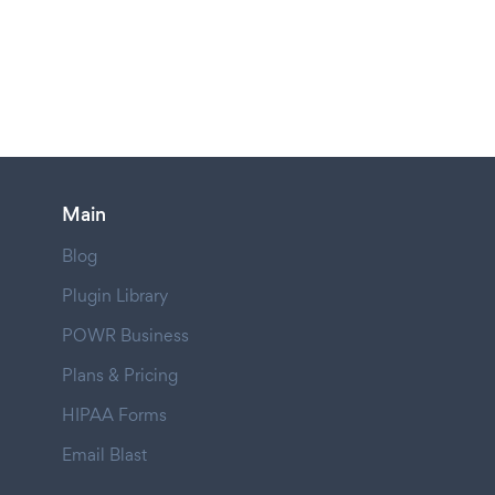
Main
Blog
Plugin Library
POWR Business
Plans & Pricing
HIPAA Forms
Email Blast