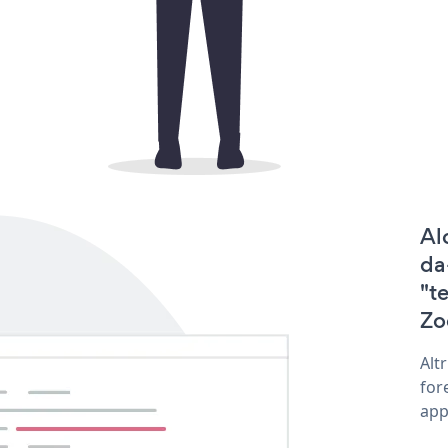
Al
da
"t
Zo
Alt
for
app