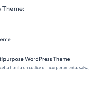
s Theme:
heme
Multipurpose WordPress Theme
etta html o un codice di incorporamento. salva,