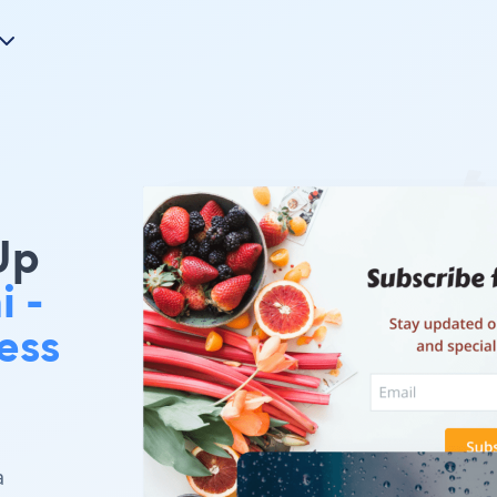
Up
 -
ess
a