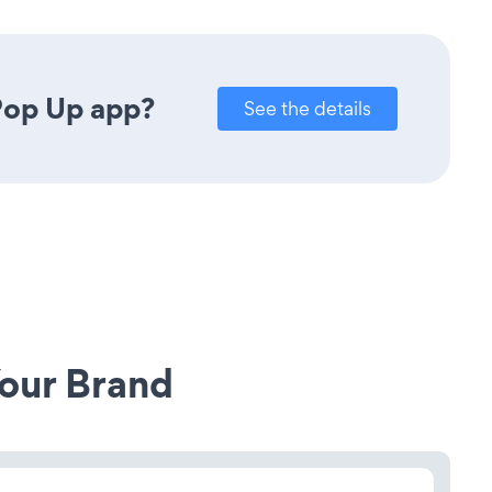
Pop Up app?
See the details
our Brand