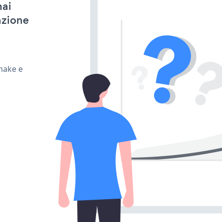
hai
azione
make e