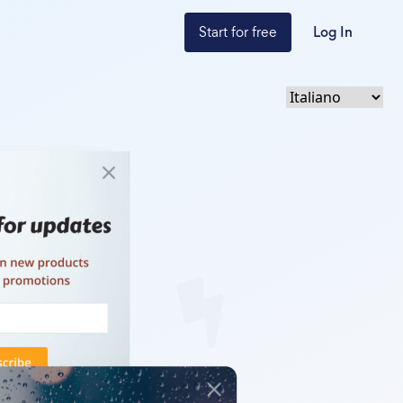
Start for free
Log In