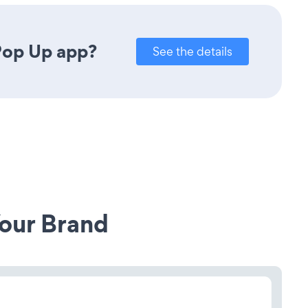
Pop Up app?
See the details
our Brand