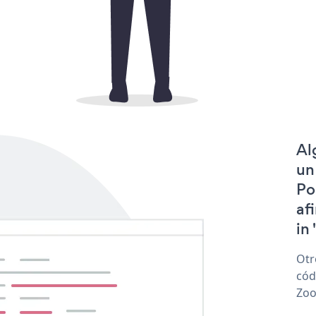
Al
un
Po
af
in 
Otr
cód
Zoo