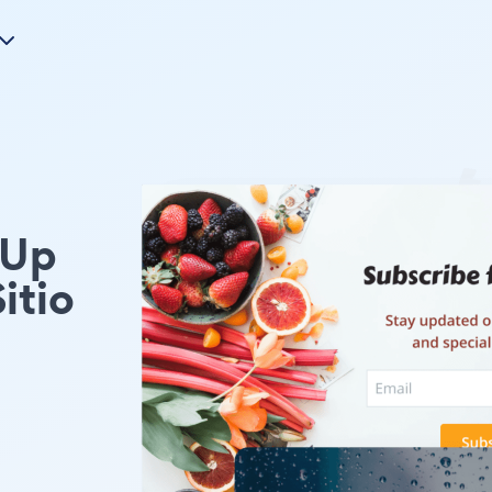
 Up
itio