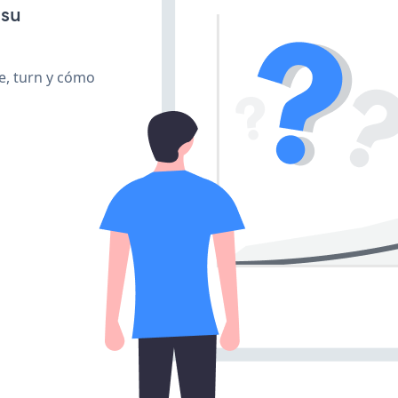
 su
te, turn y cómo