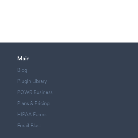
Main
Blog
Plugin Library
POWR Business
Plans & Pricing
HIPAA Forms
Email Blast