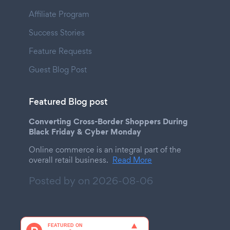
Affiliate Program
Success Stories
Feature Requests
Guest Blog Post
Featured Blog post
Converting Cross-Border Shoppers During
Black Friday & Cyber Monday
Online commerce is an integral part of the
overall retail business.
Read More
Posted by on
2026-08-06