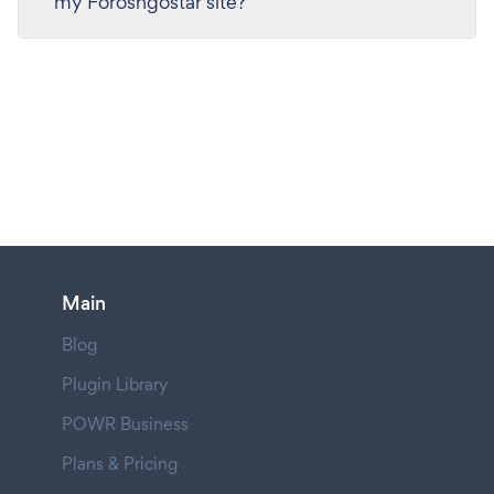
my Foroshgostar site?
Main
Blog
Plugin Library
POWR Business
Plans & Pricing