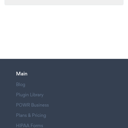
Main
Blog
Plugin Library
POWR Business
Plans & Pricing
HIPAA Forms