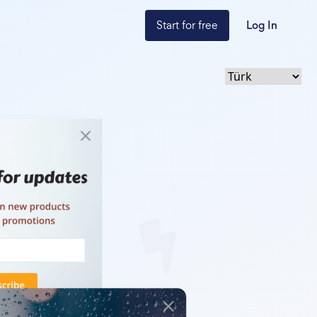
Start for free
Log In