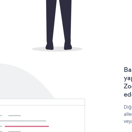
Ba
ya
Zo
ede
Diğ
all
vey