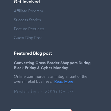
Get Involved
Affiliate Program
Success Stories
Feature Requests
Guest Blog Post
Featured Blog post
Converting Cross-Border Shoppers During
Black Friday & Cyber Monday
Online commerce is an integral part of the
overall retail business.
Read More
Posted by on
2026-08-07