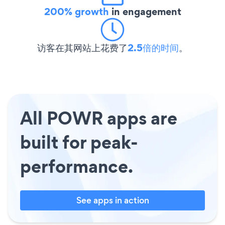
200% growth
in engagement
访客在其网站上花费了
2.5倍的时间
。
All POWR apps are
built for peak-
performance.
See apps in action