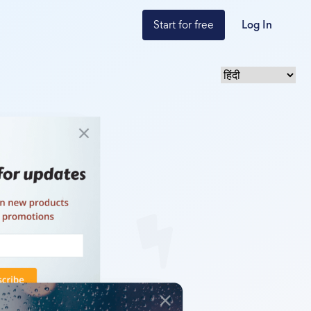
Start for free
Log In