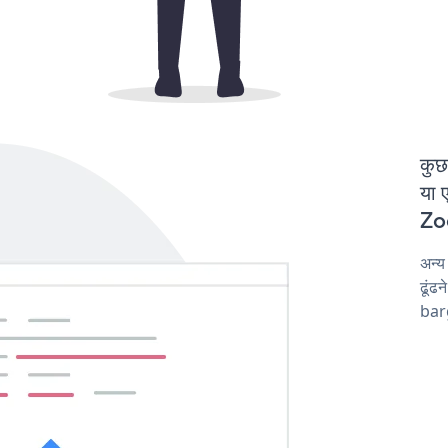
कुछ
या 
Zoo
अन्
ढूंढ
barg