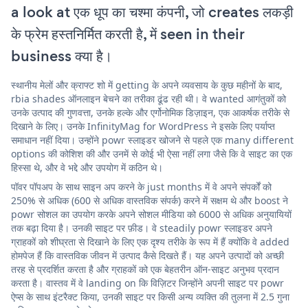
a look at एक धूप का चश्मा कंपनी, जो creates लकड़ी
के फ्रेम हस्तनिर्मित करती है, में seen in their
business क्या है।
स्थानीय मेलों और क्राफ्ट शो में getting के अपने व्यवसाय के कुछ महीनों के बाद,
rbia shades ऑनलाइन बेचने का तरीका ढूंढ रही थी। वे wanted आगंतुकों को
उनके उत्पाद की गुणवत्ता, उनके हल्के और एर्गोनोमिक डिज़ाइन, एक आकर्षक तरीके से
दिखाने के लिए। उनके InfinityMag for WordPress ने इसके लिए पर्याप्त
समाधान नहीं दिया। उन्होंने powr स्लाइडर खोजने से पहले एक many different
options की कोशिश की और उनमें से कोई भी ऐसा नहीं लगा जैसे कि वे साइट का एक
हिस्सा थे, और वे भद्दे और उपयोग में कठिन थे।
पॉवर पॉपअप के साथ साइन अप करने के just months में वे अपने संपर्कों को
250% से अधिक (600 से अधिक वास्तविक संपर्क) करने में सक्षम थे और boost ने
powr सोशल का उपयोग करके अपने सोशल मीडिया को 6000 से अधिक अनुयायियों
तक बढ़ा दिया है। उनकी साइट पर फ़ीड। वे steadily powr स्लाइडर अपने
ग्राहकों को शीघ्रता से दिखाने के लिए एक दृश्य तरीके के रूप में हैं क्योंकि वे added
होमपेज हैं कि वास्तविक जीवन में उत्पाद कैसे दिखते हैं। यह अपने उत्पादों को अच्छी
तरह से प्रदर्शित करता है और ग्राहकों को एक बेहतरीन ऑन-साइट अनुभव प्रदान
करता है। वास्तव में वे landing on कि विज़िटर जिन्होंने अपनी साइट पर powr
ऐप्स के साथ इंटरैक्ट किया, उनकी साइट पर किसी अन्य व्यक्ति की तुलना में 2.5 गुना