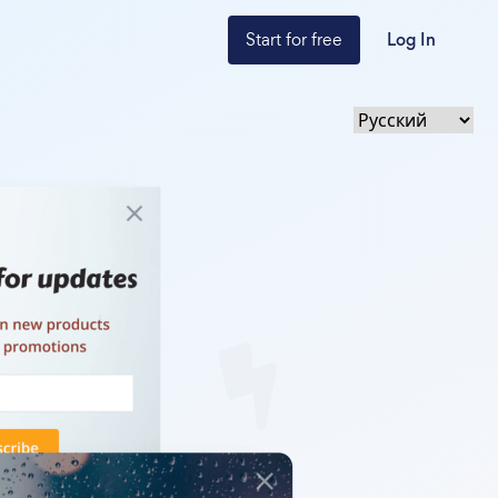
Start for free
Log In