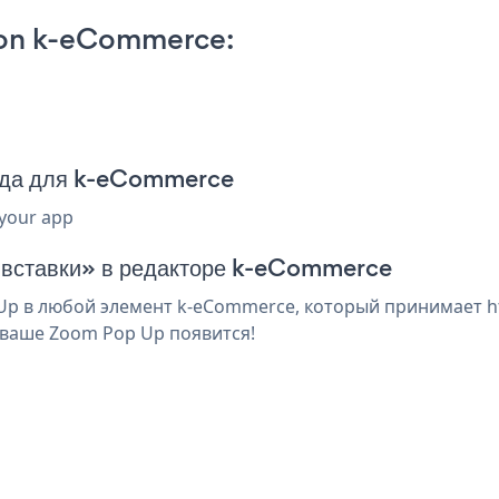
on k-eCommerce:
ода для k-eCommerce
 your app
я вставки» в редакторе k-eCommerce
p в любой элемент k-eCommerce, который принимает htm
 ваше Zoom Pop Up появится!