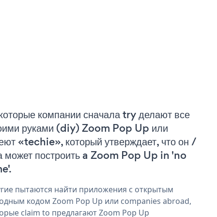
которые компании сначала try делают все
оими руками (diy) Zoom Pop Up или
еют «techie», который утверждает, что он /
а может построить a Zoom Pop Up in 'no
e'.
гие пытаются найти приложения с открытым
одным кодом Zoom Pop Up или companies abroad,
орые claim to предлагают Zoom Pop Up