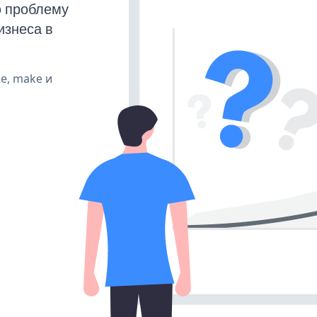
ю проблему
изнеса в
te, make и