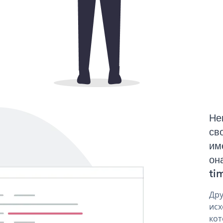
Не
св
им
он
tim
Дру
исх
кот