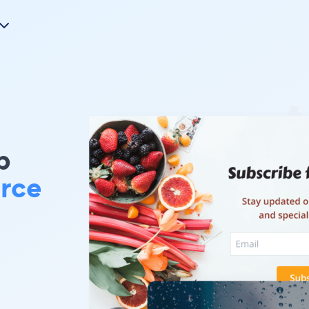
p
rce