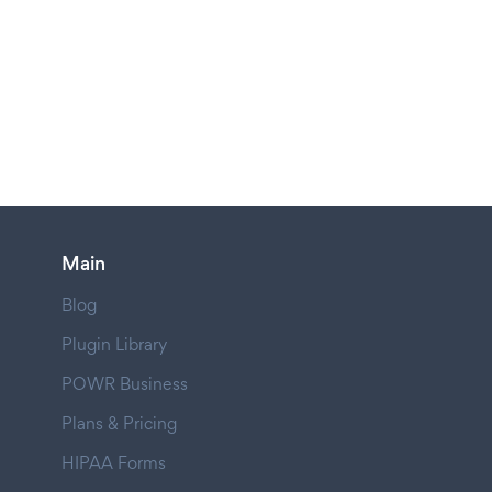
Main
Blog
Plugin Library
POWR Business
Plans & Pricing
HIPAA Forms