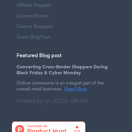
Affiliate Program
Success Stories
Feature Requests
Guest Blog Post
Featured Blog post
Converting Cross-Border Shoppers During
Black Friday & Cyber Monday
Online commerce is an integral part of the
overall retail business.
Read More
Posted by on
2026-08-06