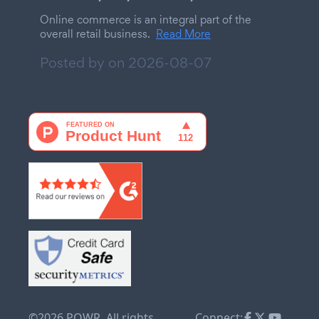
Online commerce is an integral part of the
overall retail business.
Read More
Posted by on
2026-08-07
©2026 POWR. All rights
Connect: