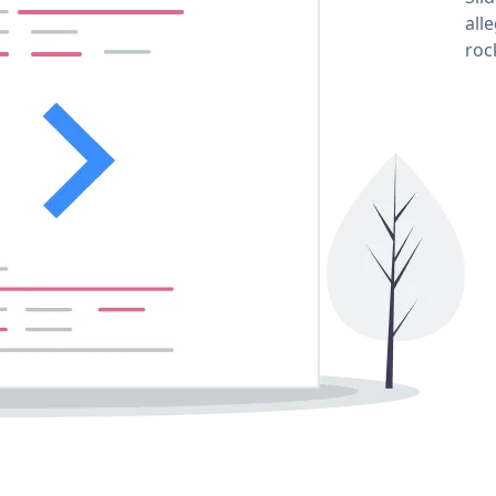
all
roc