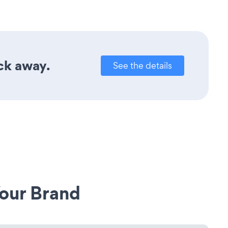
ick away.
See the details
our Brand