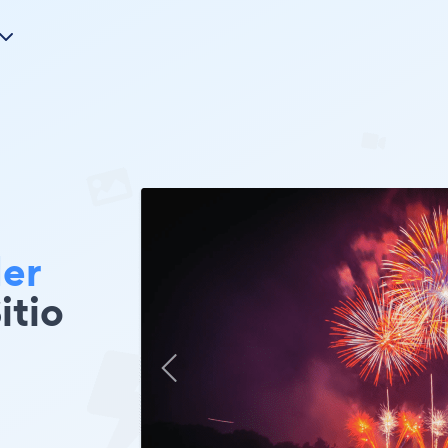
der
itio