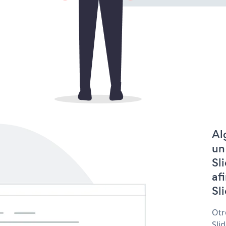
Al
un
Sl
af
Sl
Otr
Sli