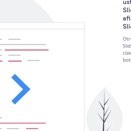
us
Sl
af
Sl
Otr
Sli
cla
bot