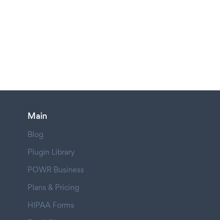
Main
Blog
Plugin Library
POWR Business
Plans & Pricing
HIPAA Forms