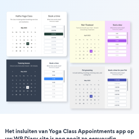
Het insluiten van Yoga Class Appointments app op
uw WP Diary site is nog nooit zo eenvoudig