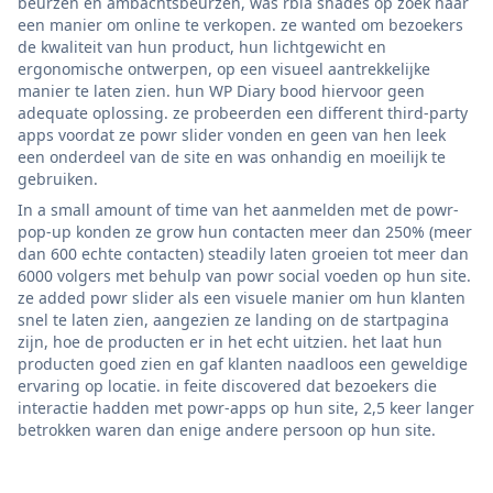
beurzen en ambachtsbeurzen, was rbia shades op zoek naar
een manier om online te verkopen. ze wanted om bezoekers
de kwaliteit van hun product, hun lichtgewicht en
ergonomische ontwerpen, op een visueel aantrekkelijke
manier te laten zien. hun WP Diary bood hiervoor geen
adequate oplossing. ze probeerden een different third-party
apps voordat ze powr slider vonden en geen van hen leek
een onderdeel van de site en was onhandig en moeilijk te
gebruiken.
In a small amount of time van het aanmelden met de powr-
pop-up konden ze grow hun contacten meer dan 250% (meer
dan 600 echte contacten) steadily laten groeien tot meer dan
6000 volgers met behulp van powr social voeden op hun site.
ze added powr slider als een visuele manier om hun klanten
snel te laten zien, aangezien ze landing on de startpagina
zijn, hoe de producten er in het echt uitzien. het laat hun
producten goed zien en gaf klanten naadloos een geweldige
ervaring op locatie. in feite discovered dat bezoekers die
interactie hadden met powr-apps op hun site, 2,5 keer langer
betrokken waren dan enige andere persoon op hun site.