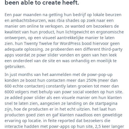
been able to create heeft.
Een paar maanden na getting hun bedrijf op lokale beurzen
en ambachtsbeurzen, was rbia shades op zoek naar een
manier om online te verkopen. ze wanted om bezoekers de
kwaliteit van hun product, hun lichtgewicht en ergonomische
ontwerpen, op een visueel aantrekkelijke manier te laten
zien. hun Twenty Twelve for WordPress bood hiervoor geen
adequate oplossing. ze probeerden een different third-party
apps voordat ze powr slider vonden en geen van hen leek
een onderdeel van de site en was onhandig en moeilijk te
gebruiken.
In just months van het aanmelden met de powr-pop-up
konden ze boost hun contacten meer dan 250% (meer dan
600 echte contacten) constantly laten groeien tot meer dan
6000 volgers met behulp van powr social voeden op hun site.
ze added powr slider als een visuele manier om hun klanten
snel te laten zien, aangezien ze landing on de startpagina
zijn, hoe de producten er in het echt uitzien. het laat hun
producten goed zien en gaf klanten naadloos een geweldige
ervaring op locatie. in feite reported dat bezoekers die
interactie hadden met powr-apps op hun site, 2,5 keer langer