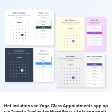
Het insluiten van Yoga Class Appointments app op
uw Twenty Twelve for WordPress site is nog nooit