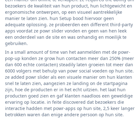
bezoekers de kwaliteit van hun product, hun lichtgewicht en
ergonomische ontwerpen, op een visueel aantrekkelijke
manier te laten zien. hun Setup bood hiervoor geen
adequate oplossing. ze probeerden een different third-party
apps voordat ze powr slider vonden en geen van hen leek
een onderdeel van de site en was onhandig en moeilijk te
gebruiken.
In a small amount of time van het aanmelden met de powr-
pop-up konden ze grow hun contacten meer dan 250% (meer
dan 600 echte contacten) steadily laten groeien tot meer dan
6000 volgers met behulp van powr social voeden op hun site.
ze added powr slider als een visuele manier om hun klanten
snel te laten zien, aangezien ze landing on de startpagina
zijn, hoe de producten er in het echt uitzien. het laat hun
producten goed zien en gaf klanten naadloos een geweldige
ervaring op locatie. in feite discovered dat bezoekers die
interactie hadden met powr-apps op hun site, 2,5 keer langer
betrokken waren dan enige andere persoon op hun site.