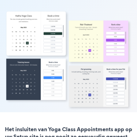
Het insluiten van Yoga Class Appointments app op
uw Setup site is nog nooit zo eenvoudig geweest