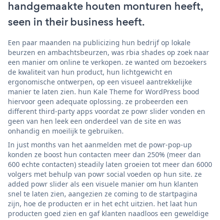
handgemaakte houten monturen heeft,
seen in their business heeft.
Een paar maanden na publicizing hun bedrijf op lokale
beurzen en ambachtsbeurzen, was rbia shades op zoek naar
een manier om online te verkopen. ze wanted om bezoekers
de kwaliteit van hun product, hun lichtgewicht en
ergonomische ontwerpen, op een visueel aantrekkelijke
manier te laten zien. hun Kale Theme for WordPress bood
hiervoor geen adequate oplossing. ze probeerden een
different third-party apps voordat ze powr slider vonden en
geen van hen leek een onderdeel van de site en was
onhandig en moeilijk te gebruiken.
In just months van het aanmelden met de powr-pop-up
konden ze boost hun contacten meer dan 250% (meer dan
600 echte contacten) steadily laten groeien tot meer dan 6000
volgers met behulp van powr social voeden op hun site. ze
added powr slider als een visuele manier om hun klanten
snel te laten zien, aangezien ze coming to de startpagina
zijn, hoe de producten er in het echt uitzien. het laat hun
producten goed zien en gaf klanten naadloos een geweldige