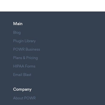
Main
Blog
Plugin Library
POWR Business
Plans & Pricing
HIPAA Forms
Email Blast
Company
About POWR