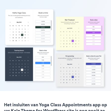
Het insluiten van Yoga Class Appointments app op
uw Kale Theme for WordPress site is nog nooit zo