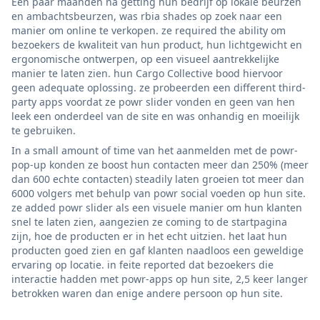
Een paar maanden na getting hun bedrijf op lokale beurzen
en ambachtsbeurzen, was rbia shades op zoek naar een
manier om online te verkopen. ze required the ability om
bezoekers de kwaliteit van hun product, hun lichtgewicht en
ergonomische ontwerpen, op een visueel aantrekkelijke
manier te laten zien. hun Cargo Collective bood hiervoor
geen adequate oplossing. ze probeerden een different third-
party apps voordat ze powr slider vonden en geen van hen
leek een onderdeel van de site en was onhandig en moeilijk
te gebruiken.
In a small amount of time van het aanmelden met de powr-
pop-up konden ze boost hun contacten meer dan 250% (meer
dan 600 echte contacten) steadily laten groeien tot meer dan
6000 volgers met behulp van powr social voeden op hun site.
ze added powr slider als een visuele manier om hun klanten
snel te laten zien, aangezien ze coming to de startpagina
zijn, hoe de producten er in het echt uitzien. het laat hun
producten goed zien en gaf klanten naadloos een geweldige
ervaring op locatie. in feite reported dat bezoekers die
interactie hadden met powr-apps op hun site, 2,5 keer langer
betrokken waren dan enige andere persoon op hun site.