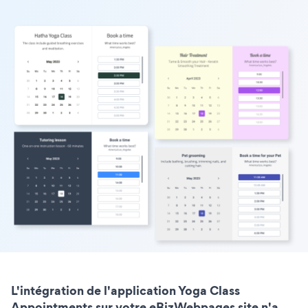
L'intégration de l'application Yoga Class
Appointments sur votre eBizWebpages site n'a