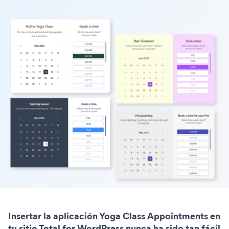
Insertar la aplicación Yoga Class Appointments en
tu sitio Total for WordPress nunca ha sido tan fácil